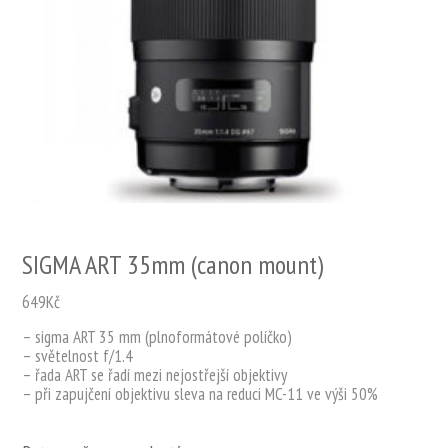
SIGMA ART 35mm (canon mount)
649
Kč
– sigma ART 35 mm (plnoformátové políčko)
– světelnost f/1.4
– řada ART se řadí mezi nejostřejší objektivy
– při zapujčení objektivu sleva na reduci MC-11 ve výši 50%